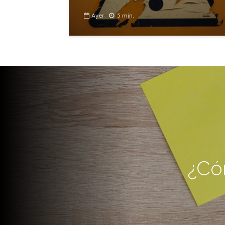
Ayer
5 min.
¿Có