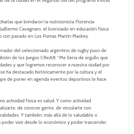
 de la ciudad en el segundo día del programa Visitas
harlas que brindaron la nutricionista Florencia
Guillermo Cavagnaro, el licenciado en educación física
co con pasado en Los Pumas Martín Mackey.
enador del seleccionado argentino de rugby puso de
 edición de los Juegos CReAR: “Me llena de orgullo que
vidades y que logremos reconocer a nuestra ciudad por
 se ha destacado históricamente por la cultura y el
cupe de poner en agenda eventos deportivos le hace
o actividad física es salud. Y como actividad
ializarte, de conocer gente, de vincularte con
ealidades. Y también, más allá de lo saludable o
a poder vivir desde lo económico y poder trascender