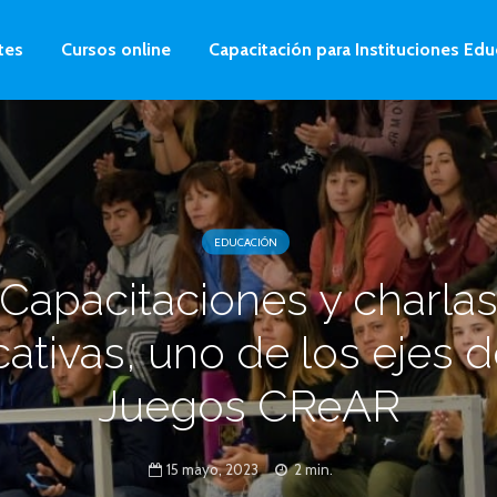
tes
Cursos online
Capacitación para Instituciones Edu
EDUCACIÓN
Capacitaciones y charla
ativas, uno de los ejes d
Juegos CReAR
15 mayo, 2023
2 min.