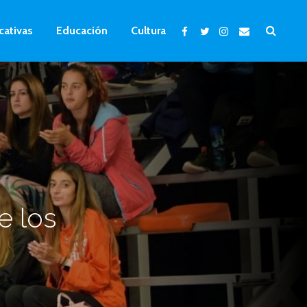
cativas
Educación
Cultura
s
e los