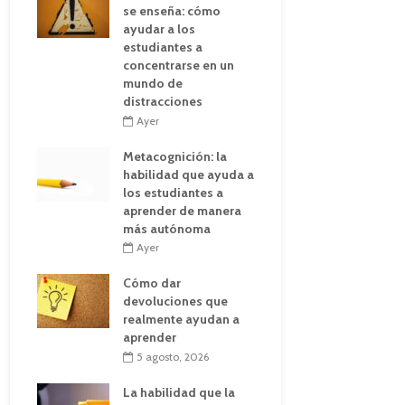
se enseña: cómo
ayudar a los
estudiantes a
concentrarse en un
mundo de
distracciones
Ayer
Metacognición: la
habilidad que ayuda a
los estudiantes a
aprender de manera
más autónoma
Ayer
Cómo dar
devoluciones que
realmente ayudan a
aprender
5 agosto, 2026
La habilidad que la