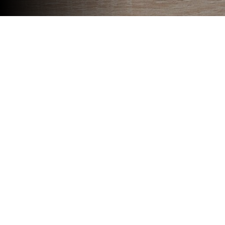
Descubrí hasta donde podés ll
el diseño o la fotografía, entre
junto con los mejores profesio
La creatividad es la capacidad par
soluciones y generar ideas. Si está
para ayudarte a incrementar tus habi