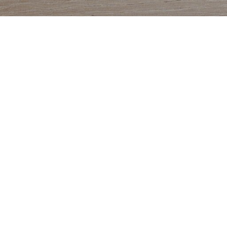
egar con tus ideas dominando la ilustración,
 otras disciplinas. Potenciá tu creatividad
nales.
a pensar fuera de lo establecido, encontrar nuevas
s buscando potenciarla, aquí hay algunas sugerencias
lidades creativas: