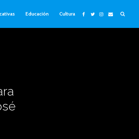
cativas
Educación
Cultura
ara
osé