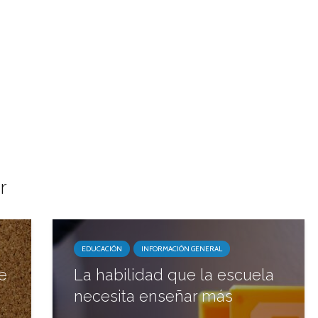
r
EDUCACIÓN
INFORMACIÓN GENERAL
e
La habilidad que la escuela
necesita enseñar más