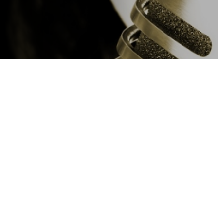
El jueves 21 de marzo, se real
aquellos que deseen conocer s