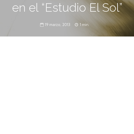
en el “Estudio El Sol”
19 marzo, 2013
1 min.
izará una clase abierta, destinada a todos
u voz y optimizar su técnica.