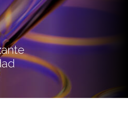
zante
dad