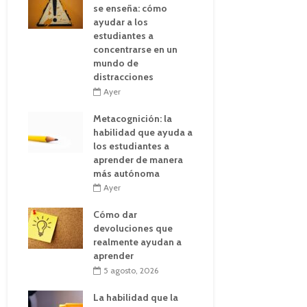
se enseña: cómo
ayudar a los
estudiantes a
concentrarse en un
mundo de
distracciones
Ayer
Metacognición: la
habilidad que ayuda a
los estudiantes a
aprender de manera
más autónoma
Ayer
Cómo dar
devoluciones que
realmente ayudan a
aprender
5 agosto, 2026
La habilidad que la