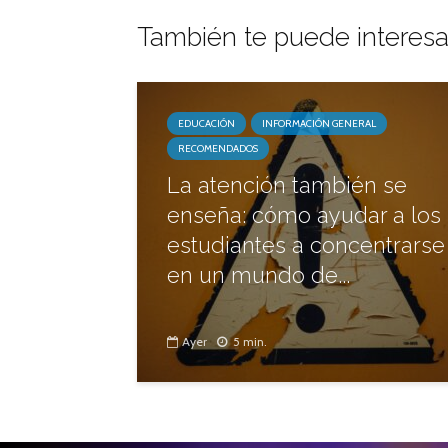
También te puede interesa
EDUCACIÓN
INFORMACIÓN GENERAL
RECOMENDADOS
La atención también se
enseña: cómo ayudar a los
estudiantes a concentrarse
en un mundo de...
Ayer
5 min.