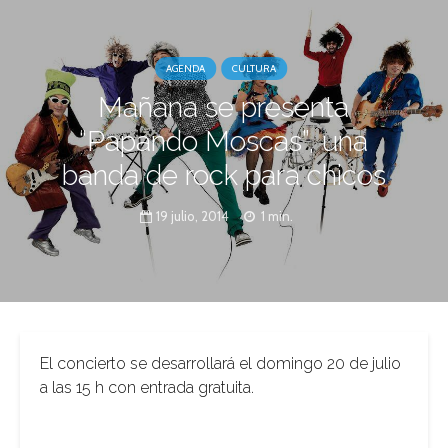
AGENDA
CULTURA
Mañana se presenta
“Papando Moscas”, una
banda de rock para chicos
19 julio, 2014
1 min.
El concierto se desarrollará el domingo 20 de julio
a las 15 h con entrada gratuita.