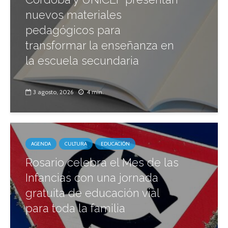
nuevos materiales
pedagógicos para
transformar la enseñanza en
la escuela secundaria
3 agosto, 2026
4 min.
AGENDA
CULTURA
EDUCACIÓN
Rosario celebra el Mes de las
Infancias con una jornada
gratuita de educación vial
para toda la familia