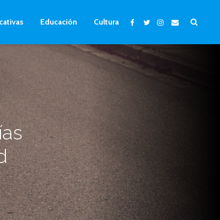
cativas
Educación
Cultura
ías
d