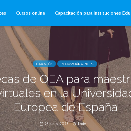
tes
Cursos online
Capacitación para Instituciones Edu
EDUCACIÓN
INFORMACIÓN GENERAL
cas de OEA para maestr
virtuales en la Universida
Europea de España
23 junio, 2023
1 min.