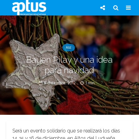
RSE
Bauen Pilay y una idea
para navidad
9 diciembre, 2012
1 min.
Será un evento solidario que se realizará los días
14, 15 y 16 de diciembre, en Altos del Ludueña.