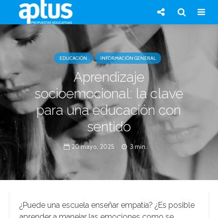
EDUCACIÓN
INFORMACIÓN GENERAL
Aprendizaje
socioemocional: la clave
para una educación con
sentido
20 mayo, 2025
3 min.
¿Puede una escuela enseñar empatía? ¿Es posible
aprender a manejar las emociones como se