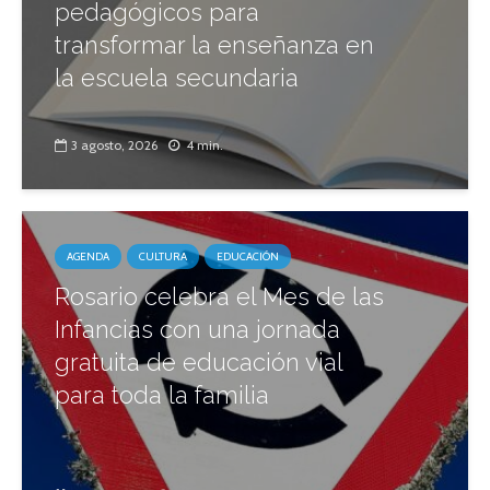
pedagógicos para
transformar la enseñanza en
la escuela secundaria
3 agosto, 2026
4 min.
AGENDA
CULTURA
EDUCACIÓN
Rosario celebra el Mes de las
Infancias con una jornada
gratuita de educación vial
para toda la familia