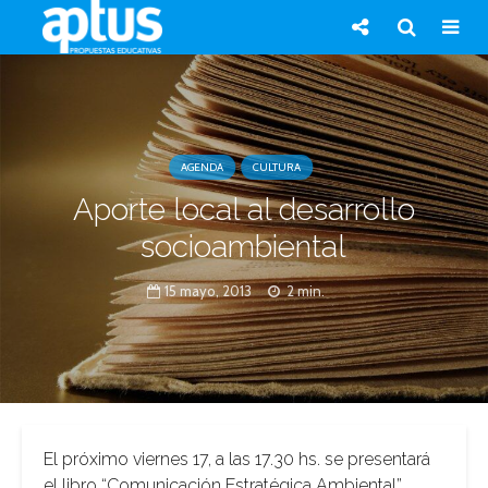
AGENDA
CULTURA
Aporte local al desarrollo
socioambiental
15 mayo, 2013
2 min.
El próximo viernes 17, a las 17.30 hs. se presentará
el libro “Comunicación Estratégica Ambiental”.