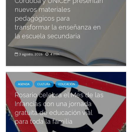
Córdoba y UNICEF presentan
nuevos materiales
pedagógicos para
transformar la enseñanza en
la escuela secundaria
3 agosto, 2026
4 min.
AGENDA
CULTURA
EDUCACIÓN
Rosario celebra el Mes de las
Infancias con una jornada
gratuita de educación vial
para toda la familia