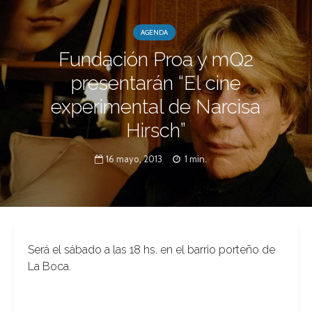
AGENDA
Fundación Proa y mQ2
presentarán “El cine
experimental de Narcisa
Hirsch”
16 mayo, 2013
1 min.
Será el sábado a las 18 hs. en el barrio porteño de
La Boca.