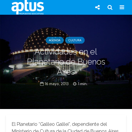
AGENDA
CULTURA
Actividades en el
Planetario de Buenos
Aires
16 mayo, 2013
1 min.
El Planetario “Galileo Galilei”, dependiente del
Ministerio de Cultura de la Ciudad de Buenos Aires,