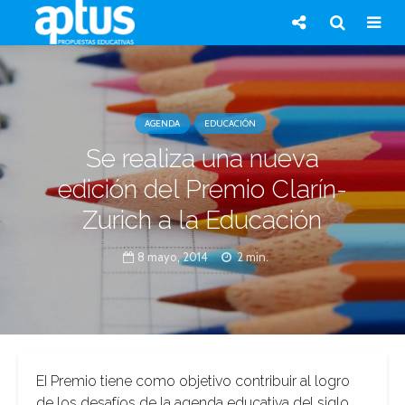
AGENDA
EDUCACIÓN
Se realiza una nueva
edición del Premio Clarín-
Zurich a la Educación
8 mayo, 2014
2 min.
EI Premio tiene como objetivo contribuir al logro
de los desafíos de la agenda educativa del siglo