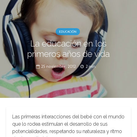
EDUCACIÓN
La educación en los
primeros años de vida
25 noviembre, 2012
2 min.
Las primeras interacciones del bebé con el mundo
que lo rodea estimulan el desarrollo de sus
potencialidades, respetando su naturaleza y ritmo