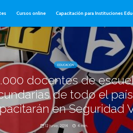
tes
Cursos online
Capacitación para Instituciones Edu
EDUCACIÓN
.000 docentes de escue
cundarias de todo el país
pacitarán en Seguridad V
12 junio, 2014
4 min.