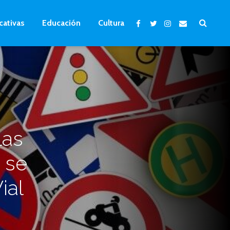
cativas
Educación
Cultura
las
 se
ial