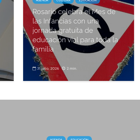
AGENDA
CULTURA
EDUCACIÓN
Rosario celebra el Mes de
las Infancias con una
jornada gratuita de
educación vial para toda la
familia
31 julio, 2026
2 min.
AGENDA
EDUCACIÓN