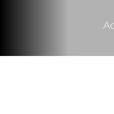
Ad
El Lic. Diego Lázaro, se present
en la ciudad de Buenos Aires.