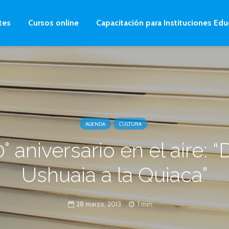
tes
Cursos online
Capacitación para Instituciones Edu
AGENDA
CULTURA
0° aniversario en el aire: “
Ushuaia a la Quiaca”
28 marzo, 2013
1 min.