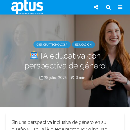
CIENCIA Y TECNOLOGÍA
EDUCACIÓN
IA educativa con
perspectiva de género
28 julio, 2025
3 min.
Sin una perspectiva inclusiva de género en su
diseño y uso, la IA puede reproducir o incluso