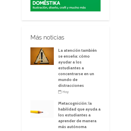
Más noticias
La atención también
se enseña: cómo
ayudar a los
estudiantes a
concentrarse en un
mundo de
distracciones
Hoy
Metacognición: la
habilidad que ayuda a
los estudiantes a
aprender de manera
más autónoma